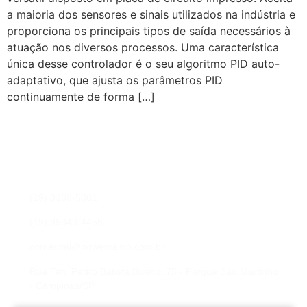
a maioria dos sensores e sinais utilizados na indústria e
proporciona os principais tipos de saída necessários à
atuação nos diversos processos. Uma característica
única desse controlador é o seu algoritmo PID auto-
adaptativo, que ajusta os parâmetros PID
continuamente de forma […]
Fale conosco
Preencha os campos para nossa equipe entrar em contato
com você e sanar qualquer dúvida, ou elaborar uma proposta
de orçamento.
(19) 3388-5081
(19) 99343-4456
comercial@powercamp.com.br
Rua Ten. Pedro Batista Bueno, 75 - Parque São Martinho
- Campinas/SP