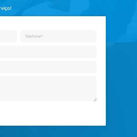
viço!