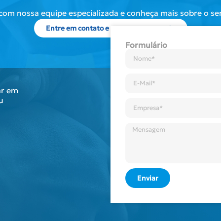
 com nossa equipe especializada e conheça mais sobre o ser
Entre em contato e peça um orçamento
Formulário
ar em
u
Enviar