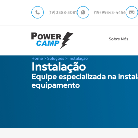
(19) 3388-5081
(19) 99343-4456
Sobre Nós
Home > Soluções > Instalação
Instalação
Equipe especializada na insta
equipamento