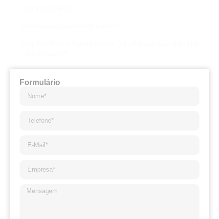
(19) 99343-4456
comercial@powercamp.com.br
Rua Ten. Pedro Batista Bueno, 75 - Parque São Martinho
- Campinas/SP
Formulário