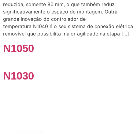
reduzida, somente 80 mm, o que também reduz
significativamente o espaço de montagem. Outra
grande inovação do controlador de
temperatura N1040 é o seu sistema de conexão elétrica
removível que possibilita maior agilidade na etapa […]
N1050
N1030
Fale conosco
Preencha os campos para nossa equipe entrar em contato
com você e sanar qualquer dúvida, ou elaborar uma proposta
de orçamento.
(19) 3388-5081