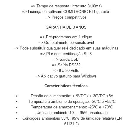
=> Tempo de resposta ultracurto (<10ms)
=> Licença de software COMITRONIC-BTI gratuita.
=> Preços competitivos
GARANTIA DE 3 ANOS
=> Pré-programas em 1 clique
=> Ou totalmente personalizável
=> Pode substituir qualquer relé dedicado em suas máquinas
=> PLe com certificação SIL3
=> Saída USB
=> Saída RS232
=> 9 a 30 Volts
=> Aplicativo gratuito para Windows
Características técnicas
Tensão de alimentação: + 9VDC / + 30VDC <8A
Temperatura ambiente de operação: -20°C e +55°C
Temperatura de armazenamento: -25°C e +70°C
Umidade ambiente 10 … 95%, insaturado
Condições ambientais 55°C, 95% de umidade relativa (EN
61131-2)