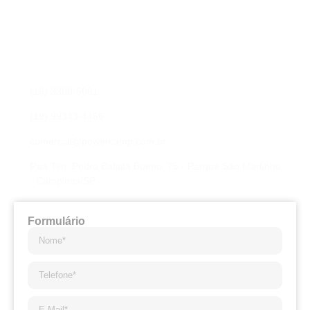
Fale conosco
Preencha os campos para nossa equipe entrar em contato
com você e sanar qualquer dúvida, ou elaborar uma proposta
de orçamento.
(19) 3388-5081
(19) 99343-4456
comercial@powercamp.com.br
Rua Ten. Pedro Batista Bueno, 75 - Parque São Martinho
- Campinas/SP
Formulário