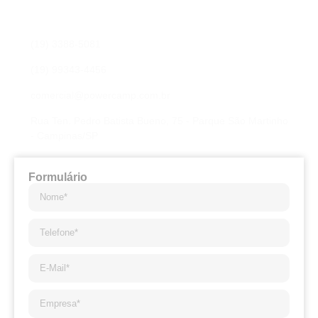
Preencha os campos para nossa equipe entrar em contato
com você e sanar qualquer dúvida, ou elaborar uma proposta
de orçamento.
(19) 3388-5081
(19) 99343-4456
comercial@powercamp.com.br
Rua Ten. Pedro Batista Bueno, 75 - Parque São Martinho
- Campinas/SP
Formulário