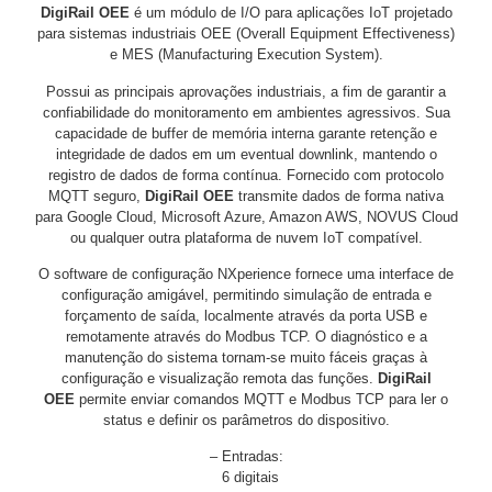
DigiRail OEE
é um módulo de I/O para aplicações IoT projetado
para sistemas industriais OEE (Overall Equipment Effectiveness)
e MES (Manufacturing Execution System).
Possui as principais aprovações industriais, a fim de garantir a
confiabilidade do monitoramento em ambientes agressivos. Sua
capacidade de buffer de memória interna garante retenção e
integridade de dados em um eventual downlink, mantendo o
registro de dados de forma contínua. Fornecido com protocolo
MQTT seguro,
DigiRail OEE
transmite dados de forma nativa
para Google Cloud, Microsoft Azure, Amazon AWS, NOVUS Cloud
ou qualquer outra plataforma de nuvem IoT compatível.
O software de configuração NXperience fornece uma interface de
configuração amigável, permitindo simulação de entrada e
forçamento de saída, localmente através da porta USB e
remotamente através do Modbus TCP. O diagnóstico e a
manutenção do sistema tornam-se muito fáceis graças à
configuração e visualização remota das funções.
DigiRail
OEE
permite enviar comandos MQTT e Modbus TCP para ler o
status e definir os parâmetros do dispositivo.
– Entradas:
6 digitais