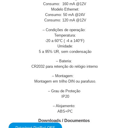
Consumo: 160 mA @12V
Modelo Ethernet:
Consumo: 50 mA @24V
Consumo: 120 mA @12V
– Condições de operação:
Temperatura:
-20 a 60°C ( -4 a 140°F)
Umidade:
5 a 95% UR, sem condensação
– Bateria:
CR2032 para retenção do relógio interno
– Montagem:
Montagem em trilho DIN ou parafuso.
– Grau de Proteção
IP20
– Alojamento:
ABS+PC
Downloads / Documentos
Datasheet DigiRail OEE