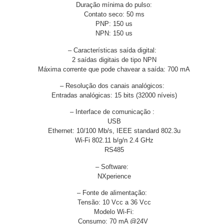
Duração mínima do pulso:
Contato seco: 50 ms
PNP: 150 us
NPN: 150 us
– Características saída digital:
2 saídas digitais de tipo NPN
Máxima corrente que pode chavear a saída: 700 mA
– Resolução dos canais analógicos:
Entradas analógicas: 15 bits (32000 níveis)
– Interface de comunicação :
USB
Ethernet: 10/100 Mb/s, IEEE standard 802.3u
Wi-Fi 802.11 b/g/n 2.4 GHz
RS485
– Software:
NXperience
– Fonte de alimentação:
Tensão: 10 Vcc a 36 Vcc
Modelo Wi-Fi:
Consumo: 70 mA @24V