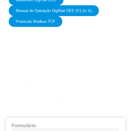
Manual de Operação DigiRail OEE (V1.2x G)
Protocolo Modbus-TCP
Fale conosco
Preencha os campos para nossa equipe entrar em contato
com você e sanar qualquer dúvida, ou elaborar uma proposta
de orçamento.
(19) 3388-5081
(19) 99343-4456
comercial@powercamp.com.br
Rua Ten. Pedro Batista Bueno, 75 - Parque São Martinho
- Campinas/SP
Formulário