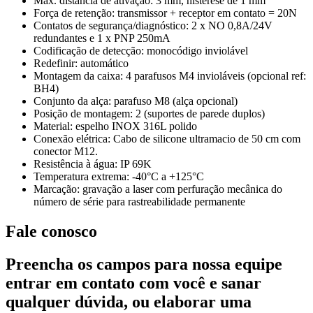
Máx. distância de ativação: 3 mm, histerese de 1 mm
Força de retenção: transmissor + receptor em contato = 20N
Contatos de segurança/diagnóstico: 2 x NO 0,8A/24V
redundantes e 1 x PNP 250mA
Codificação de detecção: monocódigo inviolável
Redefinir: automático
Montagem da caixa: 4 parafusos M4 invioláveis ​​(opcional ref:
BH4)
Conjunto da alça: parafuso M8 (alça opcional)
Posição de montagem: 2 (suportes de parede duplos)
Material: espelho INOX 316L polido
Conexão elétrica: Cabo de silicone ultramacio de 50 cm com
conector M12.
Resistência à água: IP 69K
Temperatura extrema: -40°C a +125°C
Marcação: gravação a laser com perfuração mecânica do
número de série para rastreabilidade permanente
Fale conosco
Preencha os campos para nossa equipe
entrar em contato com você e sanar
qualquer dúvida, ou elaborar uma