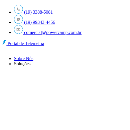
Ir
para
(19) 3388-5081
o
(19) 99343-4456
conteúdo
comercial@powercamp.com.br
Portal de Telemetria
Sobre Nós
Soluções