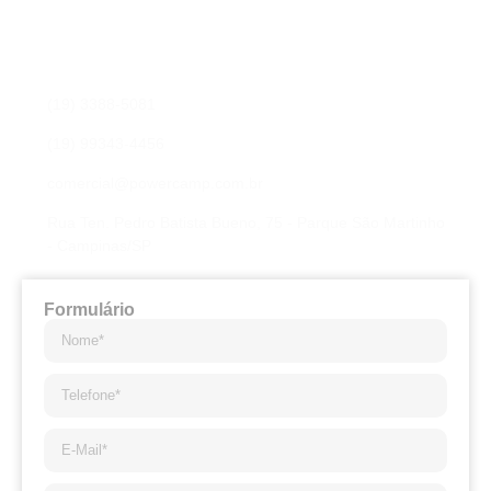
Fale conosco
Preencha os campos para nossa equipe entrar em contato
com você e sanar qualquer dúvida, ou elaborar uma proposta
de orçamento.
(19) 3388-5081
(19) 99343-4456
comercial@powercamp.com.br
Rua Ten. Pedro Batista Bueno, 75 - Parque São Martinho
- Campinas/SP
Formulário