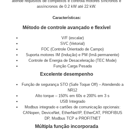
atende requisitos de complexos e controla motores síncronos e
assíncronos de 0.2 kW até 22 kW.
Características:
Método de controle avançado e flexível
V/F (escalar)
SVC (Vetorial)
FOC (Controle Orientado de Campo)
Suporta motores IM (Indução) e PM (Imã permanente)
Controle de Energia de Desaceleração (TEC Mode)
Função Carga Pesada
Excelente desempenho
Função de segurança STO (Safe Toque Off) – Atendendo a
NR12
Alto torque – 150% em 60s e 200% em 3 s
USB Integrado
Modbus integrado e cartões de comunicação opcionais:
CANopen, DeviceNet, EtherNet/IP, EtherCAT, PROFIBUS
DP, Modbus TCP e PROFITNET
Múltipla função incorporada