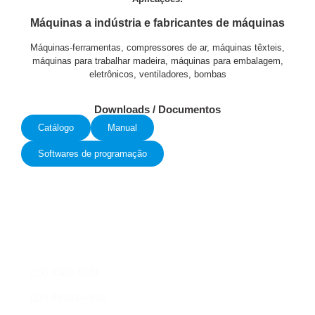
Máquinas a indústria e fabricantes de máquinas
Máquinas-ferramentas, compressores de ar, máquinas têxteis,
máquinas para trabalhar madeira, máquinas para embalagem,
eletrônicos, ventiladores, bombas
Downloads / Documentos
Catálogo
Manual
Softwares de programação
Fale conosco
Preencha os campos para nossa equipe entrar em contato
com você e sanar qualquer dúvida, ou elaborar uma proposta
de orçamento.
(19) 3388-5081
(19) 99343-4456