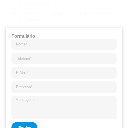
comercial@powercamp.com.br
Rua Ten. Pedro Batista Bueno, 75 - Parque São Martinho
- Campinas/SP
Formulário
Enviar