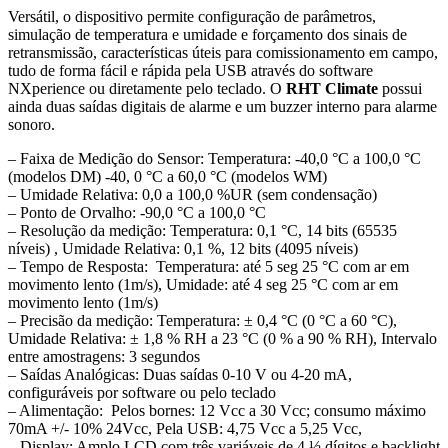
Versátil, o dispositivo permite configuração de parâmetros,
simulação de temperatura e umidade e forçamento dos sinais de
retransmissão, características úteis para comissionamento em campo,
tudo de forma fácil e rápida pela USB através do software
NXperience ou diretamente pelo teclado. O
RHT Climate
possui
ainda duas saídas digitais de alarme e um buzzer interno para alarme
sonoro.
– Faixa de Medição do Sensor: Temperatura: -40,0 °C a 100,0 °C
(modelos DM) -40, 0 °C a 60,0 °C (modelos WM)
– Umidade Relativa: 0,0 a 100,0 %UR (sem condensação)
– Ponto de Orvalho: -90,0 °C a 100,0 °C
– Resolução da medição: Temperatura: 0,1 °C, 14 bits (65535
níveis) , Umidade Relativa: 0,1 %, 12 bits (4095 níveis)
– Tempo de Resposta: Temperatura: até 5 seg 25 °C com ar em
movimento lento (1m/s), Umidade: até 4 seg 25 °C com ar em
movimento lento (1m/s)
– Precisão da medição: Temperatura: ± 0,4 °C (0 °C a 60 °C),
Umidade Relativa: ± 1,8 % RH a 23 °C (0 % a 90 % RH), Intervalo
entre amostragens: 3 segundos
– Saídas Analógicas: Duas saídas 0-10 V ou 4-20 mA,
configuráveis por software ou pelo teclado
– Alimentação: Pelos bornes: 12 Vcc a 30 Vcc; consumo máximo
70mA +/- 10% 24Vcc, Pela USB: 4,75 Vcc a 5,25 Vcc,
– Display: Amplo LCD com três variáveis de 4 ½ dígitos e backlight