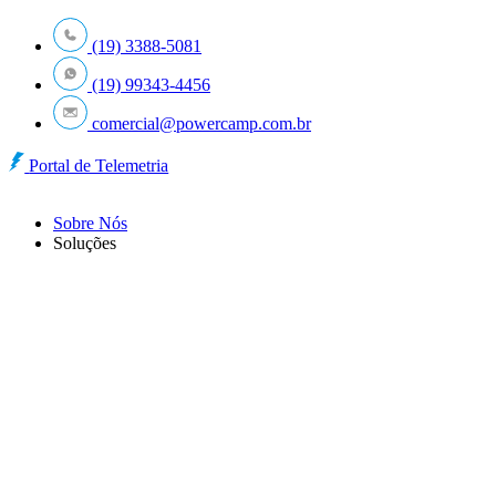
Ir
para
(19) 3388-5081
o
(19) 99343-4456
conteúdo
comercial@powercamp.com.br
Portal de Telemetria
Sobre Nós
Soluções